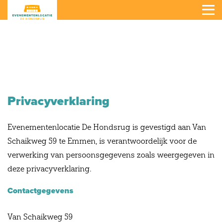
Zalen
Concert
Congres
Privacyverklaring
Bijeenkomst
Evenementenlocatie De Hondsrug is gevestigd aan Van
Faciliteiten
Schaikweg 59 te Emmen, is verantwoordelijk voor de
Catering
verwerking van persoonsgegevens zoals weergegeven in
deze privacyverklaring.
Bel 06 - 29 41 73 34
Contactgegevens
Van Schaikweg 59